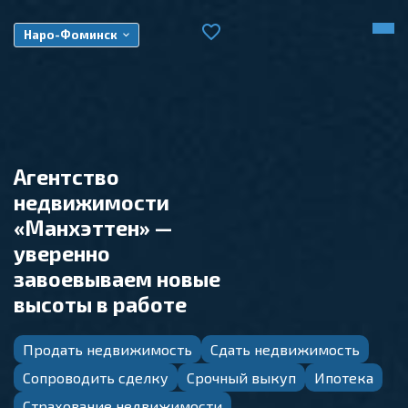
Наро-Фоминск
Агентство
недвижимости
«Манхэттен» —
уверенно
завоевываем новые
высоты в работе
Продать недвижимость
Сдать недвижимость
Сопроводить сделку
Срочный выкуп
Ипотека
Страхование недвижимости